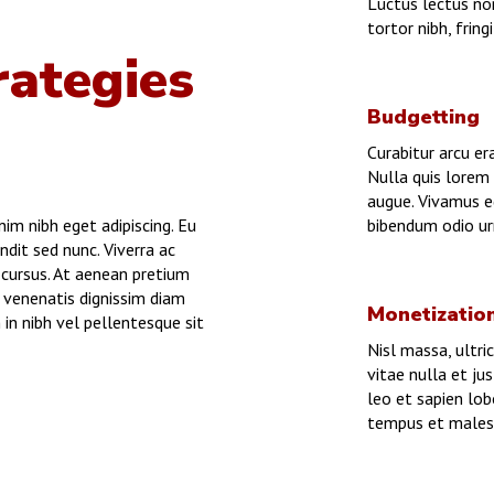
Luctus lectus no
tortor nibh, fring
rategies
Budgetting
Curabitur arcu er
Nulla quis lorem
augue. Vivamus e
bibendum odio ur
im nibh eget adipiscing. Eu
dit sed nunc. Viverra ac
cursus. At aenean pretium
e venenatis dignissim diam
Monetizatio
in nibh vel pellentesque sit
Nisl massa, ultric
vitae nulla et ju
leo et sapien lob
tempus et males