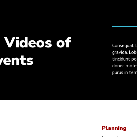
 Videos of
Consequat la
gravida. Lob
vents
tincidunt po
donec moles
purus in tem
Planning