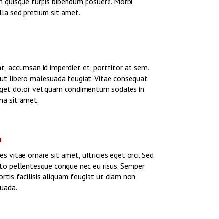
n quisque turpis bibendum posuere. Morbi
illa sed pretium sit amet.
at, accumsan id imperdiet et, porttitor at sem.
 ut libero malesuada feugiat. Vitae consequat
get dolor vel quam condimentum sodales in
na sit amet.
n
es vitae ornare sit amet, ultricies eget orci. Sed
sto pellentesque congue nec eu risus. Semper
ortis facilisis aliquam feugiat ut diam non
uada.