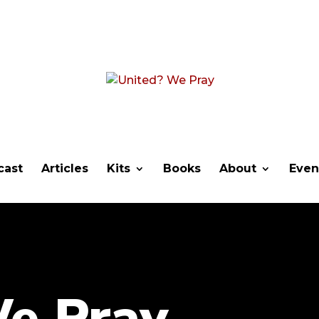
cast
Articles
Kits
Books
About
Even
We Pray