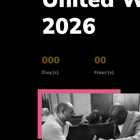
2026
000
:
00
Day(s)
Hour(s)