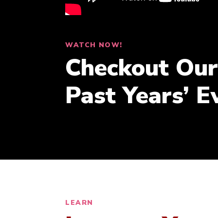
WATCH NOW!
Checkout Our
Past Years’ E
LEARN