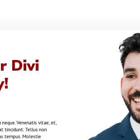
r Divi
y!
neque. Venenatis vitae, et,
at tincidunt. Tellus non
us tempus. Molestie