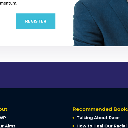
ermentum.
REGISTER
out
Recommended Book
WP
Talking About Race
ur Aims
How to Heal Our Racial