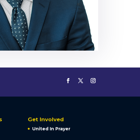
s
Get Involved
United In Prayer